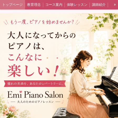
»
トップページ
教育理念
コース案内
体験レッスン
講師紹介
その他
よくあるご質問
予約システム
ピアノの選び方
ピアノ選びお問い合わせフォーム
ギャラリー