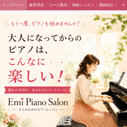
»
トップページ
教育理念
コース案内
体験レッスン
講師紹介
その他
よくあるご質問
予約システム
ピアノの選び方
ピアノ選びお問い合わせフォーム
ギャラリー