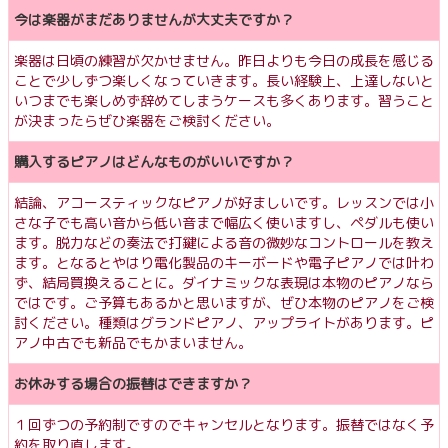
今は楽器がまだありませんが大丈夫ですか？
楽器は日頃の練習が欠かせません。昨日よりも今日の成長を感じる
ことで少しずつ楽しくなっていきます。長い経験上、上達しないと
いつまでも楽しめず辞めてしまうケースも多くあります。習うこと
が決まったらぜひ楽器をご検討ください。
購入するピアノはどんなものがいいですか？
結論、アコースティックなピアノが好ましいです。レッスンでは小
さな子でも高い音から低い音まで幅広く使いますし、ペダルも使い
ます。脱力などの奏法で打鍵による音の微妙なコントロールを教え
ます。となるとやはり電化製品のキーボードや電子ピアノでは叶わ
ず、結局買換えることに。ダイナミックな表現は本物のピアノなら
ではです。ご予算もあるかと思いますが、ぜひ本物のピアノをご検
討ください。種類はグランドピアノ、アップライトがあります。ピ
アノ中古でも新品でもかまいません。
お休みする場合の振替はできますか？
１回ずつの予約制ですのでキャンセルとなります。振替ではなく予
約を取り直します。